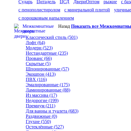
Сударь
Цитадель
ЦСД
ДвериОптом
рыжие
с ба
с пенополистиролом
с минеральной плитой
уличны
с порошковым напылением
Межкомнатные
Назад
Показать все Межкомнатны
двери
Классический стиль (501)
Лофт (64)
Модерн (523)
Нестандартные (235)
Прованс (66)
Скрытые (5)
Шпонированные (57)
Экошпон (413)
ПВХ (116)
Эмалированные (175)
Ламинированные (88)
Из массива (17)
Недорогие (199)
Премиум (211)
Для ванны и туалета (683)
Раздвижные (0)
Глухие (550)
Остеклённые (527)