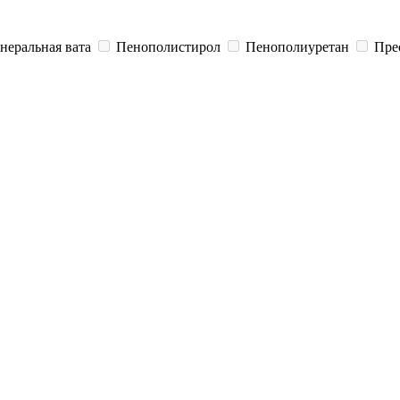
еральная вата
Пенополистирол
Пенополиуретан
Пре