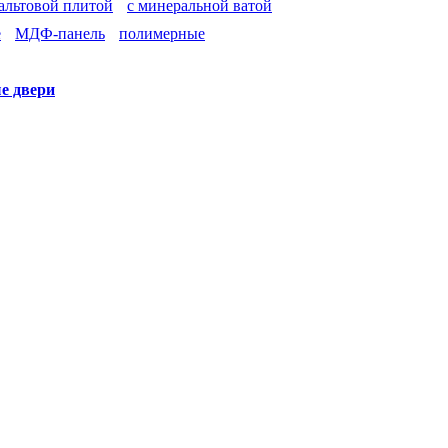
зальтовой плитой
с минеральной ватой
е
МДФ-панель
полимерные
е двери