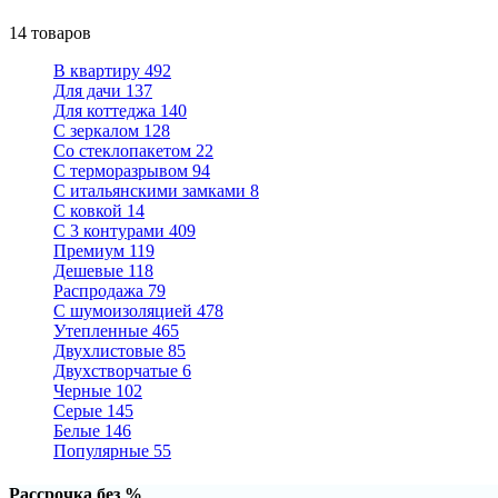
14 товаров
В квартиру
492
Для дачи
137
Для коттеджа
140
С зеркалом
128
Со стеклопакетом
22
С терморазрывом
94
С итальянскими замками
8
С ковкой
14
С 3 контурами
409
Премиум
119
Дешевые
118
Распродажа
79
С шумоизоляцией
478
Утепленные
465
Двухлистовые
85
Двухстворчатые
6
Черные
102
Серые
145
Белые
146
Популярные
55
Рассрочка без %