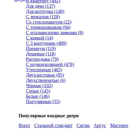
В квартиру (492)
Для дачи (137)
Для коттеджа (140)
С зеркалом (128)
Со стеклопакетом (22)
С терморазрывом (94)
С итальянскими замками (8)
С ковкой (14)
С 3 контурами (409)
Премиум (119)
Дешевые (118)
Распродажа (79)
С шумоизоляцией (478)
Утепленные (465)
Двухлистовые (85)
Двухстворчатые (6)
Черные (102)
Серые (145)
Белые (146)
Популярные (55)
Популярные входные двери
Bravo
Стальной стандарт
Сигма
Аргус
Мастино