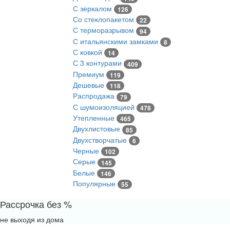
С зеркалом
126
Со стеклопакетом
22
С терморазрывом
94
С итальянскими замками
8
С ковкой
14
С 3 контурами
409
Премиум
119
Дешевые
118
Распродажа
79
С шумоизоляцией
478
Утепленные
465
Двухлистовые
85
Двухстворчатые
6
Черные
102
Серые
145
Белые
146
Популярные
55
Рассрочка без %
не выходя из дома