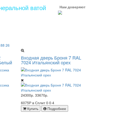
неральной ватой
Нам доверяют
 88 26
2
Входная дверь Броня 7 RAL
/Белый
7024 Итальянский орех
24300р.
33670р.
6075Р в Сплит
0·0·4
Купить
Подробнее