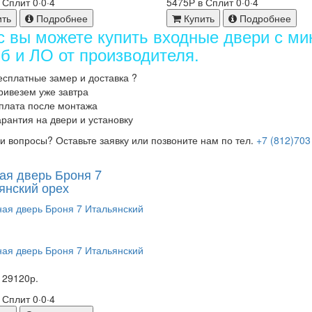
в Сплит
0·0·4
5475Р в Сплит
0·0·4
ить
Подробнее
Купить
Подробнее
с вы можете купить входные двери с ми
б и ЛО от производителя.
есплатные замер и доставка
?
ривезем уже завтра
плата после монтажа
арантия на двери и установку
и вопросы? Оставьте заявку или позвоните нам по тел.
+7 (812)703
ая дверь Броня 7
янский орех
29120р.
в Сплит
0·0·4