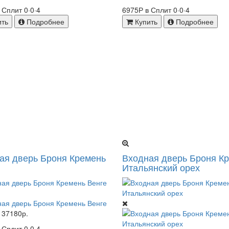
в Сплит
0·0·4
6975Р в Сплит
0·0·4
ить
Подробнее
Купить
Подробнее
ая дверь Броня Кремень
Входная дверь Броня К
Итальянский орех
37180р.
в Сплит
0·0·4