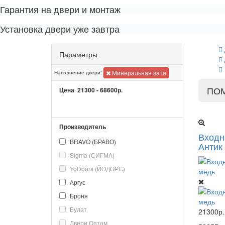
Гарантия на двери и монтаж
Установка двери уже завтра
Параметры
Минеральная вата
Наполнение двери:
ПО
Цена
21300
-
68600
р.
Производитель
Входн
BRAVO (БРАВО)
Антик
Sigma (СИГМА)
YoDoors (ЙОДОРС)
Аргус
Броня
Булат
21300р.
Двери Оптом