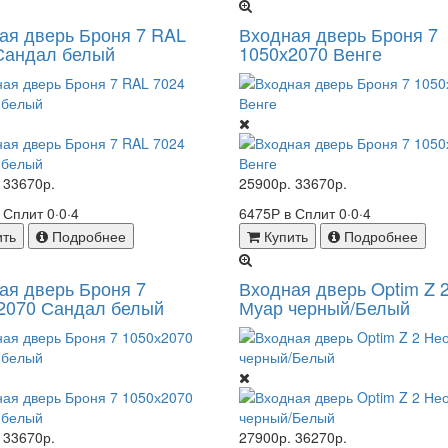
ая дверь Броня 7 RAL
Входная дверь Броня 7
Сандал белый
1050х2070 Венге
33670р.
25900р.
33670р.
в Сплит
0·0·4
6475Р в Сплит
0·0·4
ить
Подробнее
Купить
Подробнее
ая дверь Броня 7
Входная дверь Optim Z 
2070 Сандал белый
Муар черный/Белый
33670р.
27900р.
36270р.