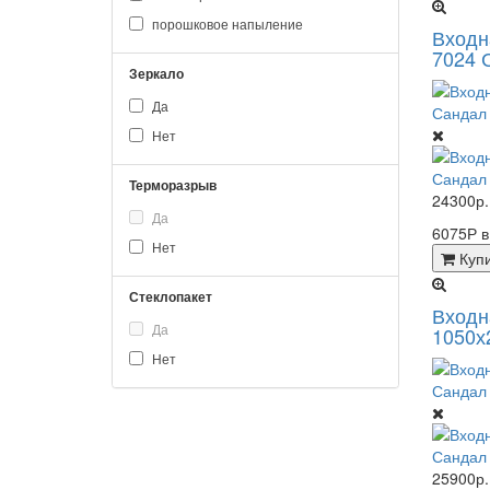
порошковое напыление
Входн
7024 
Зеркало
Да
Нет
Терморазрыв
24300р.
Да
6075Р 
Нет
Куп
Стеклопакет
Входн
Да
1050х
Нет
25900р.