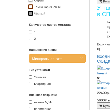
Серый
Куп
У на
Тёмно-коричневый
в СП
Чёрный
Б
Количество листов металла
П
О
1
Г
2
Возникл
Наполнение двери
Входн
Минеральная вата
Санда
Тип установки
Уличная
Квартирная
22400р.
Внешнее покрытие
5600Р 
панель МДФ
Куп
полимерное