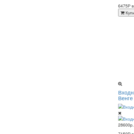
6475Р 
Куп
Входн
Венге
28600р.
7150Р 