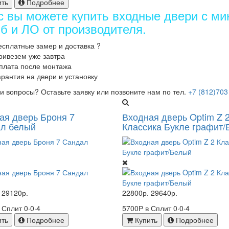
ить
Подробнее
с вы можете купить входные двери с ми
б и ЛО от производителя.
есплатные замер и доставка
?
ривезем уже завтра
плата после монтажа
арантия на двери и установку
и вопросы? Оставьте заявку или позвоните нам по тел.
+7 (812)703
ая дверь Броня 7
Входная дверь Optim Z 
л белый
Классика Букле графит
29120р.
22800р.
29640р.
в Сплит
0·0·4
5700Р в Сплит
0·0·4
ить
Подробнее
Купить
Подробнее