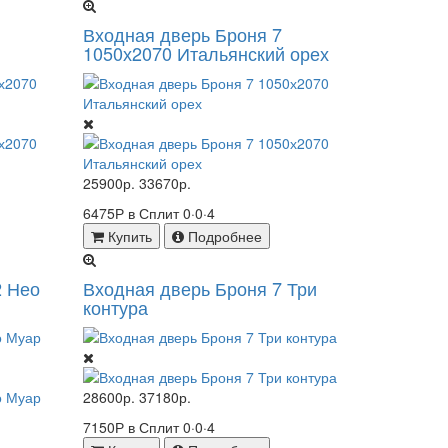
Входная дверь Броня 7
1050х2070 Итальянский орех
25900р.
33670р.
6475Р в Сплит
0·0·4
Купить
Подробнее
2 Нео
Входная дверь Броня 7 Три
контура
28600р.
37180р.
7150Р в Сплит
0·0·4