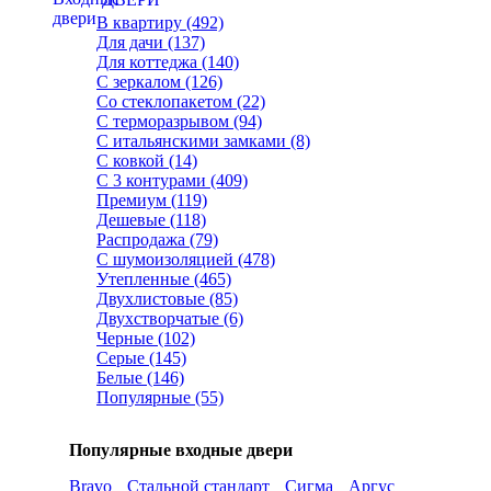
В квартиру (492)
Для дачи (137)
Для коттеджа (140)
С зеркалом (126)
Со стеклопакетом (22)
С терморазрывом (94)
С итальянскими замками (8)
С ковкой (14)
С 3 контурами (409)
Премиум (119)
Дешевые (118)
Распродажа (79)
С шумоизоляцией (478)
Утепленные (465)
Двухлистовые (85)
Двухстворчатые (6)
Черные (102)
Серые (145)
Белые (146)
Популярные (55)
Популярные входные двери
Bravo
Стальной стандарт
Сигма
Аргус