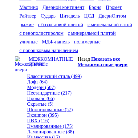
Мастино
Дверной континент
Броня
Промет
Райтвер
Сударь
Цитадель
ЦСД
ДвериОптом
рыжие
с базальтовой плитой
с минеральной ватой
с пенополистиролом
с минеральной плитой
уличные
МДФ-панель
полимерные
с порошковым напылением
МЕЖКОМНАТНЫЕ
Назад
Показать все
ДВЕРИ
Межкомнатные двери
Классический стиль (499)
Лофт (64)
Модерн (507)
Нестандартные (217)
Прованс (66)
Скрытые (5)
Шпонированные (57)
Экошпон (395)
ПВХ (116)
Эмалированные (175)
Ламинированные (88)
Из массива (17)