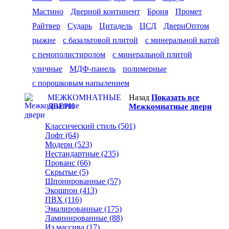
Мастино
Дверной континент
Броня
Промет
Райтвер
Сударь
Цитадель
ЦСД
ДвериОптом
рыжие
с базальтовой плитой
с минеральной ватой
с пенополистиролом
с минеральной плитой
уличные
МДФ-панель
полимерные
с порошковым напылением
МЕЖКОМНАТНЫЕ
Назад
Показать все
ДВЕРИ
Межкомнатные двери
Классический стиль (501)
Лофт (64)
Модерн (523)
Нестандартные (235)
Прованс (66)
Скрытые (5)
Шпонированные (57)
Экошпон (413)
ПВХ (116)
Эмалированные (175)
Ламинированные (88)
Из массива (17)