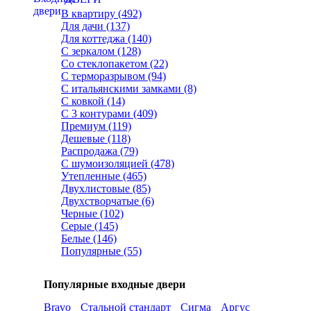
В квартиру (492)
Для дачи (137)
Для коттеджа (140)
С зеркалом (128)
Со стеклопакетом (22)
С терморазрывом (94)
С итальянскими замками (8)
С ковкой (14)
С 3 контурами (409)
Премиум (119)
Дешевые (118)
Распродажа (79)
С шумоизоляцией (478)
Утепленные (465)
Двухлистовые (85)
Двухстворчатые (6)
Черные (102)
Серые (145)
Белые (146)
Популярные (55)
Популярные входные двери
Bravo
Стальной стандарт
Сигма
Аргус