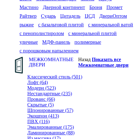
Мастино
Дверной континент
Броня
Промет
Райтвер
Сударь
Цитадель
ЦСД
ДвериОптом
рыжие
с базальтовой плитой
с минеральной ватой
с пенополистиролом
с минеральной плитой
уличные
МДФ-панель
полимерные
с порошковым напылением
МЕЖКОМНАТНЫЕ
Назад
Показать все
ДВЕРИ
Межкомнатные двери
Классический стиль (501)
Лофт (64)
Модерн (523)
Нестандартные (235)
Прованс (66)
Скрытые (5)
Шпонированные (57)
Экошпон (413)
ПВХ (116)
Эмалированные (175)
Ламинированные (88)
Из массива (17)