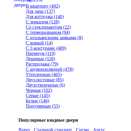
В квартиру (492)
Для дачи (137)
Для коттеджа (140)
С зеркалом (128)
Со стеклопакетом (22)
С терморазрывом (94)
С итальянскими замками (8)
С ковкой (14)
С 3 контурами (409)
Премиум (119)
Дешевые (118)
Распродажа (79)
С шумоизоляцией (478)
Утепленные (465)
Двухлистовые (85)
Двухстворчатые (6)
Черные (102)
Серые (145)
Белые (146)
Популярные (55)
Популярные входные двери
Bravo
Стальной стандарт
Сигма
Аргус