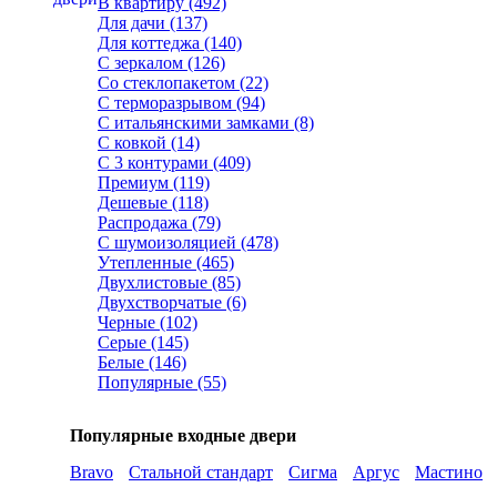
В квартиру (492)
Для дачи (137)
Для коттеджа (140)
С зеркалом (126)
Со стеклопакетом (22)
С терморазрывом (94)
С итальянскими замками (8)
С ковкой (14)
С 3 контурами (409)
Премиум (119)
Дешевые (118)
Распродажа (79)
С шумоизоляцией (478)
Утепленные (465)
Двухлистовые (85)
Двухстворчатые (6)
Черные (102)
Серые (145)
Белые (146)
Популярные (55)
Популярные входные двери
Bravo
Стальной стандарт
Сигма
Аргус
Мастино