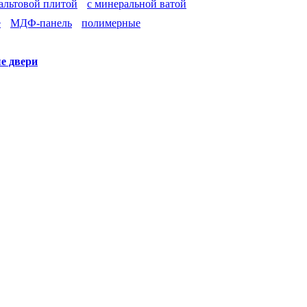
зальтовой плитой
с минеральной ватой
е
МДФ-панель
полимерные
е двери