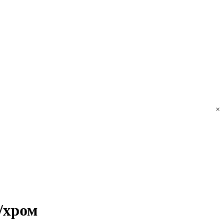
×
/хром