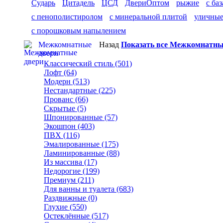
Сударь
Цитадель
ЦСД
ДвериОптом
рыжие
с ба
с пенополистиролом
с минеральной плитой
уличны
с порошковым напылением
Межкомнатные
Назад
Показать все Межкомнатны
двери
Классический стиль (501)
Лофт (64)
Модерн (513)
Нестандартные (225)
Прованс (66)
Скрытые (5)
Шпонированные (57)
Экошпон (403)
ПВХ (116)
Эмалированные (175)
Ламинированные (88)
Из массива (17)
Недорогие (199)
Премиум (211)
Для ванны и туалета (683)
Раздвижные (0)
Глухие (550)
Остеклённые (517)