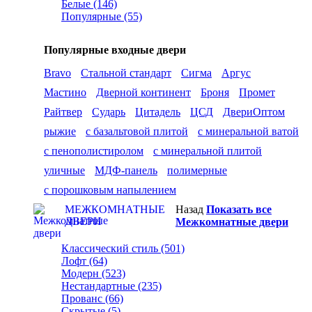
Белые (146)
Популярные (55)
Популярные входные двери
Bravo
Стальной стандарт
Сигма
Аргус
Мастино
Дверной континент
Броня
Промет
Райтвер
Сударь
Цитадель
ЦСД
ДвериОптом
рыжие
с базальтовой плитой
с минеральной ватой
с пенополистиролом
с минеральной плитой
уличные
МДФ-панель
полимерные
с порошковым напылением
МЕЖКОМНАТНЫЕ
Назад
Показать все
ДВЕРИ
Межкомнатные двери
Классический стиль (501)
Лофт (64)
Модерн (523)
Нестандартные (235)
Прованс (66)
Скрытые (5)