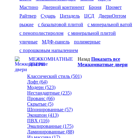
Мастино
Дверной континент
Броня
Промет
Райтвер
Сударь
Цитадель
ЦСД
ДвериОптом
рыжие
с базальтовой плитой
с минеральной ватой
с пенополистиролом
с минеральной плитой
уличные
МДФ-панель
полимерные
с порошковым напылением
МЕЖКОМНАТНЫЕ
Назад
Показать все
ДВЕРИ
Межкомнатные двери
Классический стиль (501)
Лофт (64)
Модерн (523)
Нестандартные (235)
Прованс (66)
Скрытые (5)
Шпонированные (57)
Экошпон (413)
ПВХ (116)
Эмалированные (175)
Ламинированные (88)
Из массива (17)