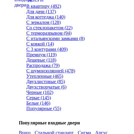
В квартиру (492)
Для дачи (137)
Для коттеджа (140)
С зеркалом (128)
Со стеклопакетом (22)
С терморазрывом (94)
С итальянскими замками (8)
С ковкой (14)
С 3 контурами (409)
Премиум (119)
Дешевые (118)
Распродажа (79)
С шумоизоляцией (478)
Утепленные (465)
Двухлистовые (85)
Двухстворчатые (6)
Черные (102)
Серые (145)
Белые (146)
Популярные (55)
Популярные входные двери
Bravo
Стальной стандарт
Сигма
Аргус