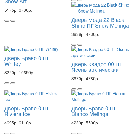
Snow Art
5175р.
6730р.
Дверь Мода 22 Black
Shine ПГ Snow Melinga
3636р.
4730р.
Дверь Браво 0 ПГ
Whitey
Дверь Квадро 00 ПГ
Ясень арктический
8220р.
10690р.
3670р.
4780р.
Дверь Браво 0 ПГ
Дверь Браво 0 ПГ
Riviera Ice
Bianco Melinga
4695р.
6110р.
4230р.
5500р.