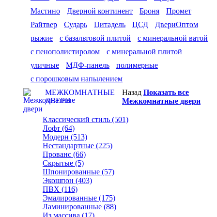
Мастино
Дверной континент
Броня
Промет
Райтвер
Сударь
Цитадель
ЦСД
ДвериОптом
рыжие
с базальтовой плитой
с минеральной ватой
с пенополистиролом
с минеральной плитой
уличные
МДФ-панель
полимерные
с порошковым напылением
МЕЖКОМНАТНЫЕ
Назад
Показать все
ДВЕРИ
Межкомнатные двери
Классический стиль (501)
Лофт (64)
Модерн (513)
Нестандартные (225)
Прованс (66)
Скрытые (5)
Шпонированные (57)
Экошпон (403)
ПВХ (116)
Эмалированные (175)
Ламинированные (88)
Из массива (17)