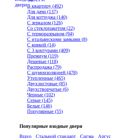
В квартиру (492)
Для дачи (137)
Для коттеджа (140)
С зеркалом (126)
Со стеклопакетом (22)
С терморазрывом (94)
С итальянскими замками (8)
С ковкой (14)
С 3 контурами (409)
Премиум (119)
Дешевые (118)
Распродажа (79)
С шумоизоляцией (478)
Утепленные (465)
Двухлистовые (85)
Двухстворчатые (6)
Черные (102)
Серые (145)
Белые (146)
Популярные (55)
Популярные входные двери
Bravo
Стальной стандарт
Сигма
Аргус