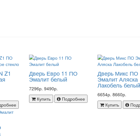
N Z1
Дверь Евро 11 ПО
Дверь Микс ПО
ая
Эмалит белый
Эмалит Аляска
Лакобель белы
7296р.
9490р.
6654р.
8660р.
Купить
Подробнее
дробнее
Купить
Под
О
а