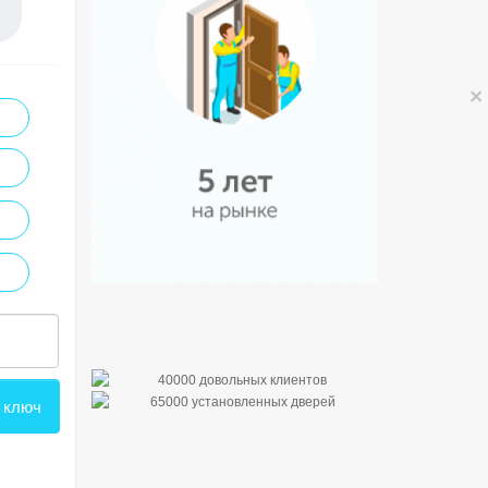
×
 ключ