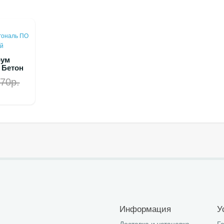
рум
 Бетон
70р.
Информация
У
Доставка и установка
Г