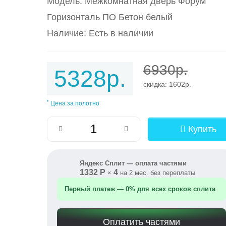
Модель: Межкомнатная дверь Форум
Горизонталь ПО Бетон белый
Наличие: Есть в наличии
6930р.
5328р.
скидка: 1602р.
*
Цена за полотно
Купить
Яндекс Сплит — оплата частями
1332 Р
4
×
на 2 мес. без переплаты
Первый платеж — 0% для всех сроков сплита
Оплатить частями