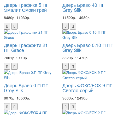
Дверь Графика 5 ПГ
Дверь Браво 40 ПГ
Эмалит Смоки грей
Grey Silk
8480р.
11030р.
11520р.
14980р.
Дверь Граффити 21
Дверь Браво 0.10 П ПГ
ПГ Grace
Grey Silk
7001р.
9110р.
8820р.
11470р.
Дверь Браво 0.П ПГ
Дверь ФОКС/FOX 9 ПГ
Grey Silk
Светло-серый
8070р.
10500р.
9603р.
12490р.