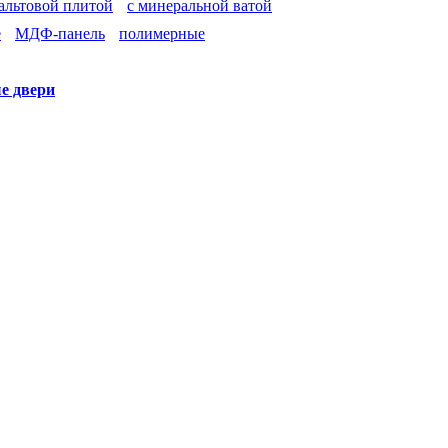
зальтовой плитой
с минеральной ватой
е
МДФ-панель
полимерные
е двери