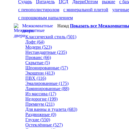
Сударь
Цитадель
ЦСД
ДвериОптом
рыжие
с ба
с пенополистиролом
с минеральной плитой
уличны
с порошковым напылением
Межкомнатные
Назад
Показать все Межкомнатны
двери
Классический стиль (501)
Лофт (64)
Модерн (523)
Нестандартные (235)
Прованс (66)
Скрытые (5)
Шпонированные (57)
Экошпон (413)
ПВХ (116)
Эмалированные (175)
Ламинированные (88)
Из массива (17)
Недорогие (199)
Премиум (211)
Для ванны и туалета (683)
Раздвижные (0)
Глухие (550)
Остеклённые (527)