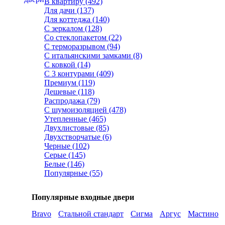
В квартиру (492)
Для дачи (137)
Для коттеджа (140)
С зеркалом (128)
Со стеклопакетом (22)
С терморазрывом (94)
С итальянскими замками (8)
С ковкой (14)
С 3 контурами (409)
Премиум (119)
Дешевые (118)
Распродажа (79)
С шумоизоляцией (478)
Утепленные (465)
Двухлистовые (85)
Двухстворчатые (6)
Черные (102)
Серые (145)
Белые (146)
Популярные (55)
Популярные входные двери
Bravo
Стальной стандарт
Сигма
Аргус
Мастино