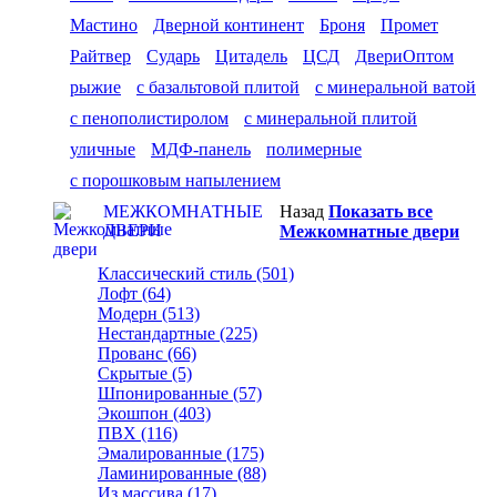
Мастино
Дверной континент
Броня
Промет
Райтвер
Сударь
Цитадель
ЦСД
ДвериОптом
рыжие
с базальтовой плитой
с минеральной ватой
с пенополистиролом
с минеральной плитой
уличные
МДФ-панель
полимерные
с порошковым напылением
МЕЖКОМНАТНЫЕ
Назад
Показать все
ДВЕРИ
Межкомнатные двери
Классический стиль (501)
Лофт (64)
Модерн (513)
Нестандартные (225)
Прованс (66)
Скрытые (5)
Шпонированные (57)
Экошпон (403)
ПВХ (116)
Эмалированные (175)
Ламинированные (88)
Из массива (17)