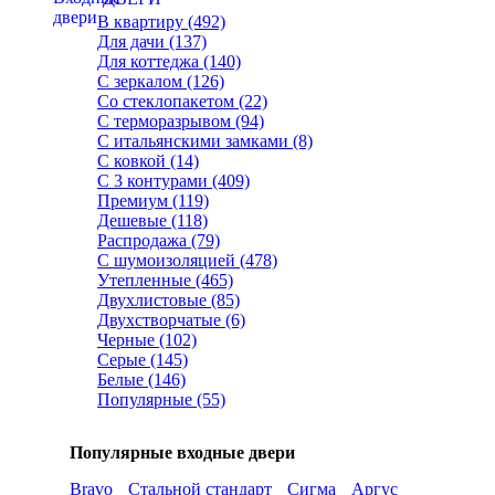
В квартиру (492)
Для дачи (137)
Для коттеджа (140)
С зеркалом (126)
Со стеклопакетом (22)
С терморазрывом (94)
С итальянскими замками (8)
С ковкой (14)
С 3 контурами (409)
Премиум (119)
Дешевые (118)
Распродажа (79)
С шумоизоляцией (478)
Утепленные (465)
Двухлистовые (85)
Двухстворчатые (6)
Черные (102)
Серые (145)
Белые (146)
Популярные (55)
Популярные входные двери
Bravo
Стальной стандарт
Сигма
Аргус