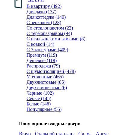
В квартиру (492)
Для дачи (137)
Для коттеджа (140)
С зеркалом (128)
Со стеклопакетом (22)
С терморазрывом (94)
С итальянскими замками (8)
С ковкой (14)
С 3 контурами (409)
Премиум (119)
Дешевые (118)
Распродажа (79)
С шумоизоляцией (478)
Утепленные (465)
Двухлистовые (85)
Двухстворчатые (6)
Черные (102)
Серые (145)
Белые (146)
Популярные (55)
Популярные входные двери
Bravo
Стальной стандарт
Сигма
Аргус