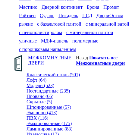
Мастино
Дверной континент
Броня
Промет
Райтвер
Сударь
Цитадель
ЦСД
ДвериОптом
рыжие
с базальтовой плитой
с минеральной ватой
с пенополистиролом
с минеральной плитой
уличные
МДФ-панель
полимерные
с порошковым напылением
МЕЖКОМНАТНЫЕ
Назад
Показать все
ДВЕРИ
Межкомнатные двери
Классический стиль (501)
Лофт (64)
Модерн (523)
Нестандартные (235)
Прованс (66)
Скрытые (5)
Шпонированные (57)
Экошпон (413)
ПВХ (116)
Эмалированные (175)
Ламинированные (88)
Из массива (17)