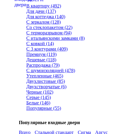
В квартиру (492)
Для дачи (137)
Для коттеджа (140)
С зеркалом (128)
Со стеклопакетом (22)
С терморазрывом (94)
С итальянскими замками (8)
С ковкой (14)
С 3 контурами (409)
Премиум (119)
Дешевые (118)
Распродажа (79)
С шумоизоляцией (478)
Утепленные (465)
Двухлистовые (85)
Двухстворчатые (6)
Черные (102)
Серые (145)
Белые (146)
Популярные (55)
Популярные входные двери
Bravo
Стальной стандарт
Сигма
Аргус