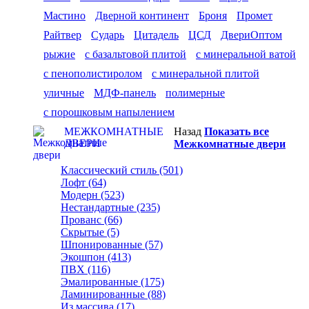
Мастино
Дверной континент
Броня
Промет
Райтвер
Сударь
Цитадель
ЦСД
ДвериОптом
рыжие
с базальтовой плитой
с минеральной ватой
с пенополистиролом
с минеральной плитой
уличные
МДФ-панель
полимерные
с порошковым напылением
МЕЖКОМНАТНЫЕ
Назад
Показать все
ДВЕРИ
Межкомнатные двери
Классический стиль (501)
Лофт (64)
Модерн (523)
Нестандартные (235)
Прованс (66)
Скрытые (5)
Шпонированные (57)
Экошпон (413)
ПВХ (116)
Эмалированные (175)
Ламинированные (88)
Из массива (17)