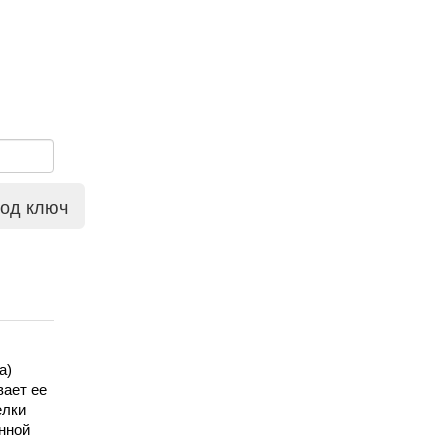
под ключ
) 
ает ее 
лки 
ной 