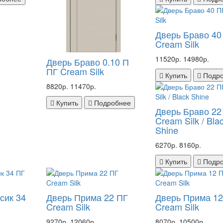
Дверь Браво 40
Cream Silk
11520р.
14980р.
Дверь Браво 0.10 П
ПГ Cream Silk
Купить
Подр
8820р.
11470р.
Купить
Подробнее
Дверь Браво 22
Cream Silk / Bla
Shine
6270р.
8160р.
Купить
Подр
сик 34
Дверь Прима 22 ПГ
Дверь Прима 12
Cream Silk
Cream Silk
9270р.
12060р.
8070р.
10500р.