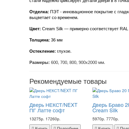
стали надежно фиксирует детали двери в 8 точка
Отделка:
 ПЭТ - инновационное покрытие c гладк
выцветает со временем.
Цвет:
 Cream Silk — примерно соответствует RAL 
Толщина:
 36 мм
Остекление:
 глухое.
Размеры:
600, 700, 800, 900х2000 мм.
Рекомендуемые товары
Дверь НЕКСТ/NEXT
Дверь Браво 2
ПГ Латте софт
Cream Silk
13275р.
17260р.
5970р.
7770р.
Купить
Подробнее
Купить
Под