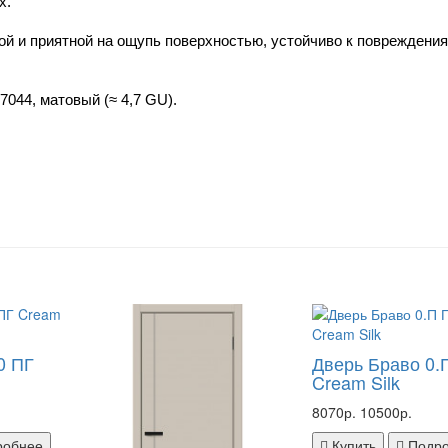
х.
ой и приятной на ощупь поверхностью, устойчиво к повреждениям
7044, матовый (≈ 4,7 GU).
0 ПГ
Дверь Браво 0.
Cream Silk
8070р.
10500р.
робнее
Купить
Подр