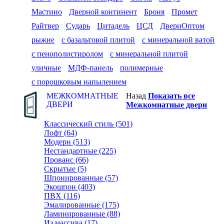
Мастино
Дверной континент
Броня
Промет
Райтвер
Сударь
Цитадель
ЦСД
ДвериОптом
рыжие
с базальтовой плитой
с минеральной ватой
с пенополистиролом
с минеральной плитой
уличные
МДФ-панель
полимерные
с порошковым напылением
МЕЖКОМНАТНЫЕ
Назад
Показать все
ДВЕРИ
Межкомнатные двери
Классический стиль (501)
Лофт (64)
Модерн (513)
Нестандартные (225)
Прованс (66)
Скрытые (5)
Шпонированные (57)
Экошпон (403)
ПВХ (116)
Эмалированные (175)
Ламинированные (88)
Из массива (17)