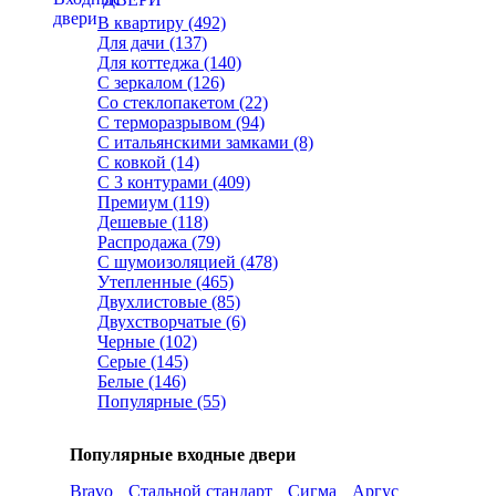
В квартиру (492)
Для дачи (137)
Для коттеджа (140)
С зеркалом (126)
Со стеклопакетом (22)
С терморазрывом (94)
С итальянскими замками (8)
С ковкой (14)
С 3 контурами (409)
Премиум (119)
Дешевые (118)
Распродажа (79)
С шумоизоляцией (478)
Утепленные (465)
Двухлистовые (85)
Двухстворчатые (6)
Черные (102)
Серые (145)
Белые (146)
Популярные (55)
Популярные входные двери
Bravo
Стальной стандарт
Сигма
Аргус