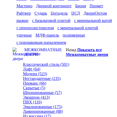
Мастино
Дверной континент
Броня
Промет
Райтвер
Сударь
Цитадель
ЦСД
ДвериОптом
рыжие
с базальтовой плитой
с минеральной ватой
с пенополистиролом
с минеральной плитой
уличные
МДФ-панель
полимерные
с порошковым напылением
МЕЖКОМНАТНЫЕ
Назад
Показать все
ДВЕРИ
Межкомнатные двери
Классический стиль (501)
Лофт (64)
Модерн (523)
Нестандартные (235)
Прованс (66)
Скрытые (5)
Шпонированные (57)
Экошпон (413)
ПВХ (116)
Эмалированные (175)
Ламинированные (88)
Из массива (17)