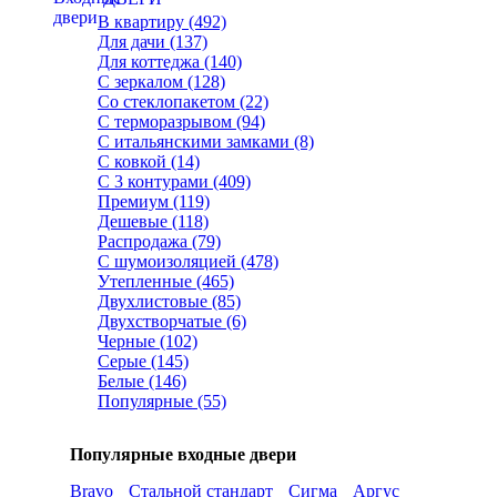
В квартиру (492)
Для дачи (137)
Для коттеджа (140)
С зеркалом (128)
Со стеклопакетом (22)
С терморазрывом (94)
С итальянскими замками (8)
С ковкой (14)
С 3 контурами (409)
Премиум (119)
Дешевые (118)
Распродажа (79)
С шумоизоляцией (478)
Утепленные (465)
Двухлистовые (85)
Двухстворчатые (6)
Черные (102)
Серые (145)
Белые (146)
Популярные (55)
Популярные входные двери
Bravo
Стальной стандарт
Сигма
Аргус