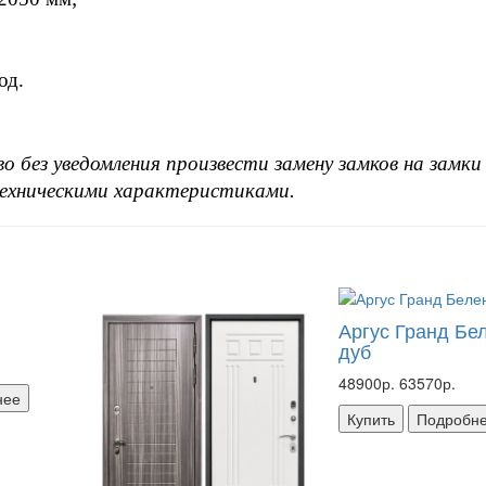
од.
 без уведомления произвести замену замков на замки 
техническими характеристиками.
Аргус Гранд Бе
дуб
48900р.
63570р.
нее
Купить
Подробн