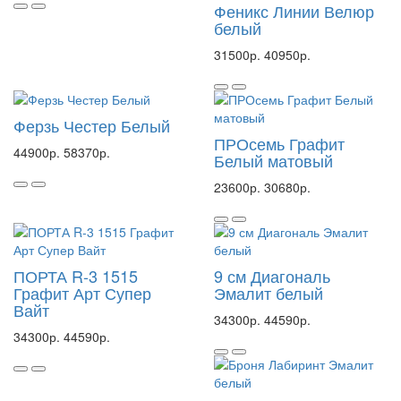
Феникс Линии Велюр
белый
31500р.
40950р.
Ферзь Честер Белый
ПРОсемь Графит
44900р.
58370р.
Белый матовый
23600р.
30680р.
ПОРТА R-3 1515
9 см Диагональ
Графит Арт Супер
Эмалит белый
Вайт
34300р.
44590р.
34300р.
44590р.