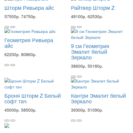
Шторм Ривьера айс
Райтвер Шторм Z
57500р.
74750р.
48100р.
62530р.
Геометрия Ривьера
айс
9 см Геометрия
Эмалит белый
62200р.
80860р.
Зеркало
38600р.
50180р.
Броня Шторм Z Белый
Кантри Эмалит белый
софт тач
Зеркало
45000р.
58500р.
39300р.
51090р.