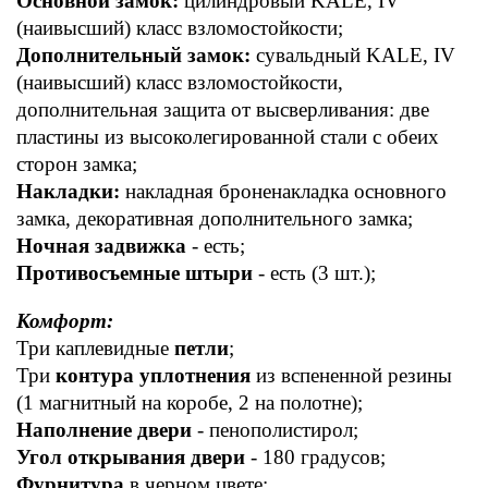
Основной замок:
 цилиндровый KALE, IV 
(наивысший) класс взломостойкости; 
Дополнительный замок:
 сувальдный KALE, IV 
(наивысший) класс взломостойкости, 
дополнительная защита от высверливания: две 
пластины из высоколегированной стали с обеих 
сторон замка;
Накладки:
 накладная броненакладка основного 
замка, декоративная дополнительного замка;
Ночная задвижка
 - есть; 
Противосъемные штыри
 - есть (3 шт.); 
Комфорт:  
Три каплевидные 
петли
; 
Три 
контура уплотнения
 из вспененной резины 
(1 магнитный на коробе, 2 на полотне); 
Наполнение двери
 - пенополистирол; 
Угол открывания двери
 - 180 градусов; 
Фурнитура
 в черном цвете; 