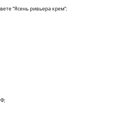
вете “Ясень ривьера крем”;
Ф;