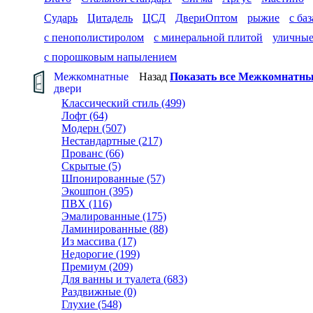
Сударь
Цитадель
ЦСД
ДвериОптом
рыжие
с ба
с пенополистиролом
с минеральной плитой
уличны
с порошковым напылением
Межкомнатные
Назад
Показать все Межкомнатны
двери
Классический стиль (499)
Лофт (64)
Модерн (507)
Нестандартные (217)
Прованс (66)
Скрытые (5)
Шпонированные (57)
Экошпон (395)
ПВХ (116)
Эмалированные (175)
Ламинированные (88)
Из массива (17)
Недорогие (199)
Премиум (209)
Для ванны и туалета (683)
Раздвижные (0)
Глухие (548)