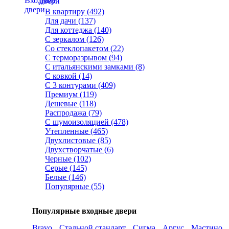
двери
В квартиру (492)
Для дачи (137)
Для коттеджа (140)
С зеркалом (126)
Со стеклопакетом (22)
С терморазрывом (94)
С итальянскими замками (8)
С ковкой (14)
С 3 контурами (409)
Премиум (119)
Дешевые (118)
Распродажа (79)
С шумоизоляцией (478)
Утепленные (465)
Двухлистовые (85)
Двухстворчатые (6)
Черные (102)
Серые (145)
Белые (146)
Популярные (55)
Популярные входные двери
Bravo
Стальной стандарт
Сигма
Аргус
Мастино