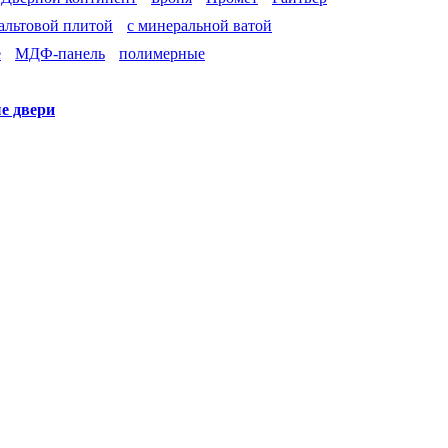
зальтовой плитой
с минеральной ватой
е
МДФ-панель
полимерные
е двери