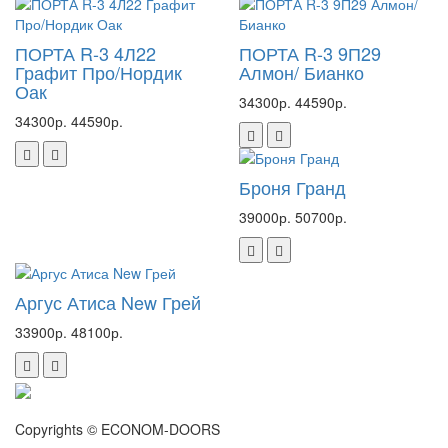
ПОРТА R-3 4Л22
ПОРТА R-3 9П29
Графит Про/Нордик
Алмон/ Бианко
Оак
34300р.
44590р.
34300р.
44590р.
Броня Гранд
39000р.
50700р.
Аргус Атиса New Грей
33900р.
48100р.
Copyrights © ECONOM-DOORS