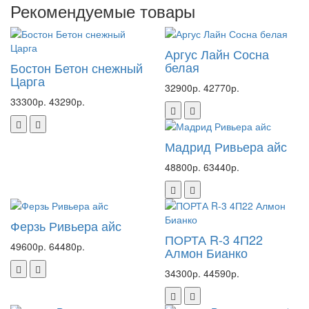
Рекомендуемые товары
Аргус Лайн Сосна
белая
Бостон Бетон снежный
Царга
32900р.
42770р.
33300р.
43290р.
Мадрид Ривьера айс
48800р.
63440р.
Ферзь Ривьера айс
ПОРТА R-3 4П22
49600р.
64480р.
Алмон Бианко
34300р.
44590р.