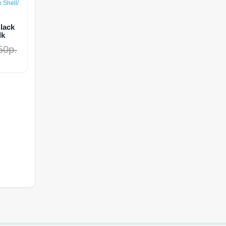
lack
lk
50р.