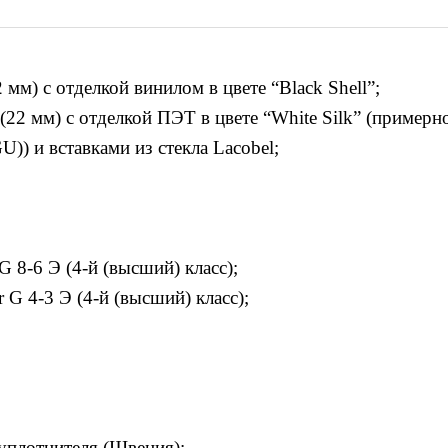
 мм) с отделкой винилом в цвете “Black Shell”;
(22 мм) с отделкой ПЭТ в цвете “White Silk” (примерно
U)) и вставками из стекла Lacobel;
 8-6 Э (4-й (высший) класс);
G 4-3 Э (4-й (высший) класс);
уплотнителя (Швеция);