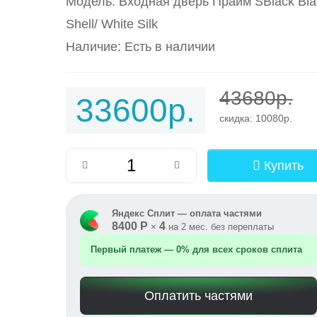
Модель: Входная дверь Прайм SBlack Bla
Shell/ White Silk
Наличие: Есть в наличии
43680р.
33600р.
скидка: 10080р.
Купить
Яндекс Сплит — оплата частями
8400 Р
4
×
на 2 мес. без переплаты
Первый платеж — 0% для всех сроков сплита
Оплатить частями