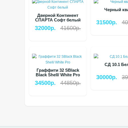
Черный кв
Дверной Континент
СПАРТА Софт белый
31500р.
40
32000р.
41600р.
СД 10.1 Бе
Граффити 32 SBlack
Black Shell/ White Pro
30000р.
39
34500р.
44850р.