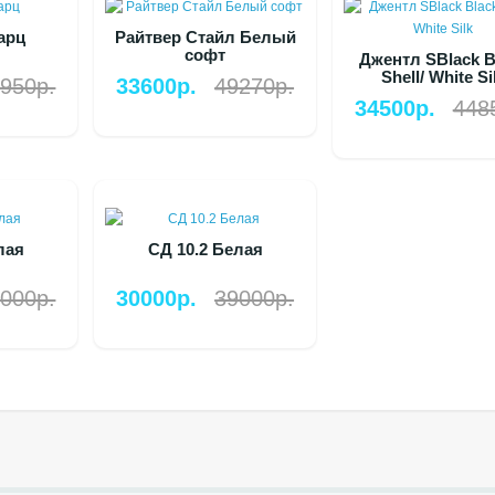
арц
Райтвер Стайл Белый
софт
Джентл SBlack B
Shell/ White Si
950р.
33600р.
49270р.
34500р.
448
лая
СД 10.2 Белая
000р.
30000р.
39000р.