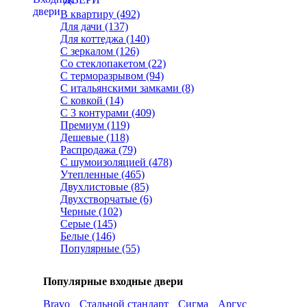
В квартиру (492)
Для дачи (137)
Для коттеджа (140)
С зеркалом (126)
Со стеклопакетом (22)
С терморазрывом (94)
С итальянскими замками (8)
С ковкой (14)
С 3 контурами (409)
Премиум (119)
Дешевые (118)
Распродажа (79)
С шумоизоляцией (478)
Утепленные (465)
Двухлистовые (85)
Двухстворчатые (6)
Черные (102)
Серые (145)
Белые (146)
Популярные (55)
Популярные входные двери
Bravo
Стальной стандарт
Сигма
Аргус