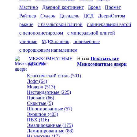
Мастино
Дверной континент
Броня
Промет
Райтвер
Сударь
Цитадель
ЦСД
ДвериОптом
рыжие
с базальтовой плитой
с минеральной ватой
с пенополистиролом
с минеральной плитой
уличные
МДФ-панель
полимерные
с порошковым напылением
МЕЖКОМНАТНЫЕ
Назад
Показать все
ДВЕРИ
Межкомнатные двери
Классический стиль (501)
Лофт (64)
Модерн (513)
Нестандартные (225)
Прованс (66)
Скрытые (5)
Шпонированные (57)
Экошпон (403)
ПВХ (116)
Эмалированные (175)
Ламинированные (88)
Из массива (17)