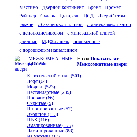
Мастино
Дверной континент
Броня
Промет
Райтвер
Сударь
Цитадель
ЦСД
ДвериОптом
рыжие
с базальтовой плитой
с минеральной ватой
с пенополистиролом
с минеральной плитой
уличные
МДФ-панель
полимерные
с порошковым напылением
МЕЖКОМНАТНЫЕ
Назад
Показать все
ДВЕРИ
Межкомнатные двери
Классический стиль (501)
Лофт (64)
Модерн (523)
Нестандартные (235)
Прованс (66)
Скрытые (5)
Шпонированные (57)
Экошпон (413)
ПВХ (116)
Эмалированные (175)
Ламинированные (88)
Из массива (17)