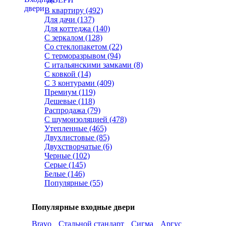
В квартиру (492)
Для дачи (137)
Для коттеджа (140)
С зеркалом (128)
Со стеклопакетом (22)
С терморазрывом (94)
С итальянскими замками (8)
С ковкой (14)
С 3 контурами (409)
Премиум (119)
Дешевые (118)
Распродажа (79)
С шумоизоляцией (478)
Утепленные (465)
Двухлистовые (85)
Двухстворчатые (6)
Черные (102)
Серые (145)
Белые (146)
Популярные (55)
Популярные входные двери
Bravo
Стальной стандарт
Сигма
Аргус